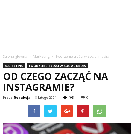
Strona główna
Marketing
Tworzenie treści w social media
MARKETING
TWORZENIE TREŚCI W SOCIAL MEDIA
OD CZEGO ZACZĄĆ NA
INSTAGRAMIE?
Przez
Redakcja
-
8 lutego 2024
493
0