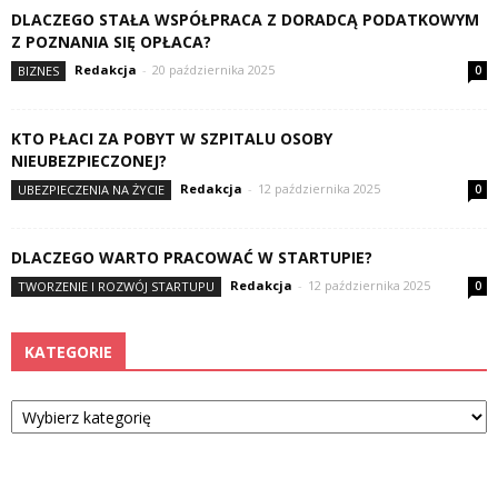
DLACZEGO STAŁA WSPÓŁPRACA Z DORADCĄ PODATKOWYM
Z POZNANIA SIĘ OPŁACA?
Redakcja
-
20 października 2025
BIZNES
0
KTO PŁACI ZA POBYT W SZPITALU OSOBY
NIEUBEZPIECZONEJ?
Redakcja
-
12 października 2025
UBEZPIECZENIA NA ŻYCIE
0
DLACZEGO WARTO PRACOWAĆ W STARTUPIE?
Redakcja
-
12 października 2025
TWORZENIE I ROZWÓJ STARTUPU
0
KATEGORIE
Kategorie