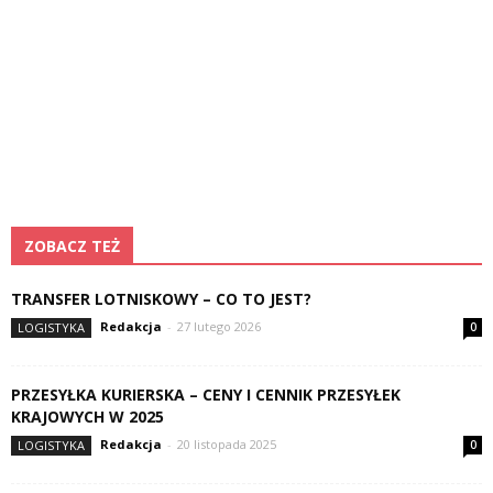
ZOBACZ TEŻ
TRANSFER LOTNISKOWY – CO TO JEST?
Redakcja
-
27 lutego 2026
LOGISTYKA
0
PRZESYŁKA KURIERSKA – CENY I CENNIK PRZESYŁEK
KRAJOWYCH W 2025
Redakcja
-
20 listopada 2025
LOGISTYKA
0