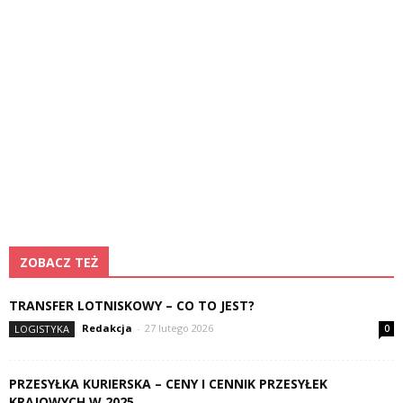
ZOBACZ TEŻ
TRANSFER LOTNISKOWY – CO TO JEST?
Redakcja
-
27 lutego 2026
LOGISTYKA
0
PRZESYŁKA KURIERSKA – CENY I CENNIK PRZESYŁEK
KRAJOWYCH W 2025