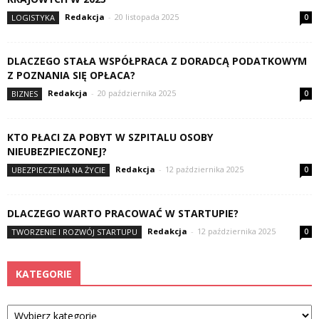
Redakcja
-
20 listopada 2025
LOGISTYKA
0
DLACZEGO STAŁA WSPÓŁPRACA Z DORADCĄ PODATKOWYM
Z POZNANIA SIĘ OPŁACA?
Redakcja
-
20 października 2025
BIZNES
0
KTO PŁACI ZA POBYT W SZPITALU OSOBY
NIEUBEZPIECZONEJ?
Redakcja
-
12 października 2025
UBEZPIECZENIA NA ŻYCIE
0
DLACZEGO WARTO PRACOWAĆ W STARTUPIE?
Redakcja
-
12 października 2025
TWORZENIE I ROZWÓJ STARTUPU
0
KATEGORIE
Kategorie