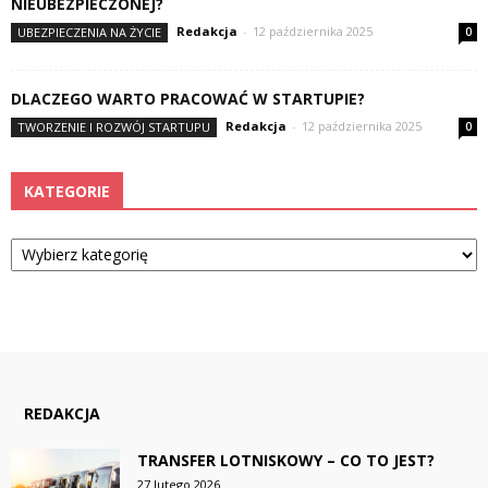
NIEUBEZPIECZONEJ?
Redakcja
-
12 października 2025
UBEZPIECZENIA NA ŻYCIE
0
DLACZEGO WARTO PRACOWAĆ W STARTUPIE?
Redakcja
-
12 października 2025
TWORZENIE I ROZWÓJ STARTUPU
0
KATEGORIE
Kategorie
REDAKCJA
TRANSFER LOTNISKOWY – CO TO JEST?
27 lutego 2026