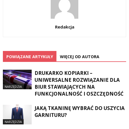
Redakcja
POWIĄZANE ARTYKUŁY
WIĘCEJ OD AUTORA
DRUKARKO KOPIARKI –
UNIWERSALNE ROZWIĄZANIE DLA
BIUR STAWIAJĄCYCH NA
NARZĘDZIA
FUNKCJONALNOŚĆ I OSZCZĘDNOŚĆ
JAKĄ TKANINĘ WYBRAĆ DO USZYCIA
GARNITURU?
NARZĘDZIA