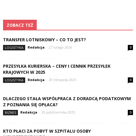
ZOBACZ TEŻ
TRANSFER LOTNISKOWY – CO TO JEST?
Redakcja
-
27 lutego 2026
LOGISTYKA
0
PRZESYŁKA KURIERSKA – CENY I CENNIK PRZESYŁEK
KRAJOWYCH W 2025
Redakcja
-
20 listopada 2025
LOGISTYKA
0
DLACZEGO STAŁA WSPÓŁPRACA Z DORADCĄ PODATKOWYM
Z POZNANIA SIĘ OPŁACA?
Redakcja
-
20 października 2025
BIZNES
0
KTO PŁACI ZA POBYT W SZPITALU OSOBY