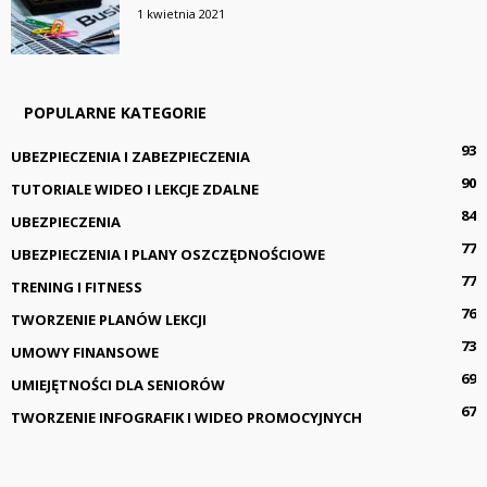
1 kwietnia 2021
POPULARNE KATEGORIE
93
UBEZPIECZENIA I ZABEZPIECZENIA
90
TUTORIALE WIDEO I LEKCJE ZDALNE
84
UBEZPIECZENIA
77
UBEZPIECZENIA I PLANY OSZCZĘDNOŚCIOWE
77
TRENING I FITNESS
76
TWORZENIE PLANÓW LEKCJI
73
UMOWY FINANSOWE
69
UMIEJĘTNOŚCI DLA SENIORÓW
67
TWORZENIE INFOGRAFIK I WIDEO PROMOCYJNYCH