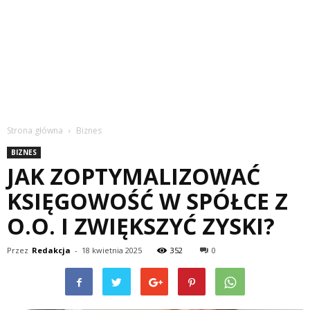
Strona główna
Biznes
BIZNES
JAK ZOPTYMALIZOWAĆ
KSIĘGOWOŚĆ W SPÓŁCE Z
O.O. I ZWIĘKSZYĆ ZYSKI?
Przez
Redakcja
-
18 kwietnia 2025
352
0