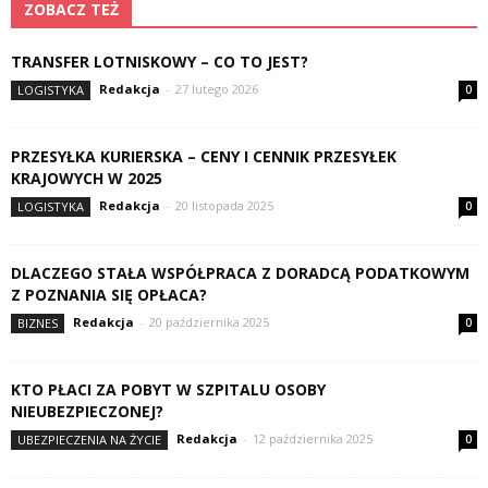
ZOBACZ TEŻ
TRANSFER LOTNISKOWY – CO TO JEST?
Redakcja
-
27 lutego 2026
LOGISTYKA
0
PRZESYŁKA KURIERSKA – CENY I CENNIK PRZESYŁEK
KRAJOWYCH W 2025
Redakcja
-
20 listopada 2025
LOGISTYKA
0
DLACZEGO STAŁA WSPÓŁPRACA Z DORADCĄ PODATKOWYM
Z POZNANIA SIĘ OPŁACA?
Redakcja
-
20 października 2025
BIZNES
0
KTO PŁACI ZA POBYT W SZPITALU OSOBY
NIEUBEZPIECZONEJ?
Redakcja
-
12 października 2025
UBEZPIECZENIA NA ŻYCIE
0