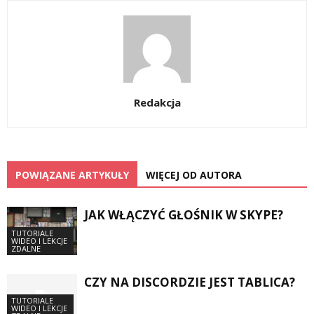
Redakcja
POWIĄZANE ARTYKUŁY
WIĘCEJ OD AUTORA
JAK WŁĄCZYĆ GŁOŚNIK W SKYPE?
TUTORIALE
WIDEO I LEKCJE
ZDALNE
CZY NA DISCORDZIE JEST TABLICA?
TUTORIALE
WIDEO I LEKCJE