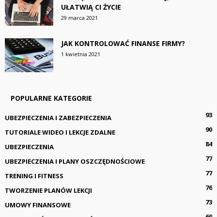
UŁATWIĄ CI ŻYCIE
29 marca 2021
JAK KONTROLOWAĆ FINANSE FIRMY?
1 kwietnia 2021
POPULARNE KATEGORIE
93
UBEZPIECZENIA I ZABEZPIECZENIA
90
TUTORIALE WIDEO I LEKCJE ZDALNE
84
UBEZPIECZENIA
77
UBEZPIECZENIA I PLANY OSZCZĘDNOŚCIOWE
77
TRENING I FITNESS
76
TWORZENIE PLANÓW LEKCJI
73
UMOWY FINANSOWE
69