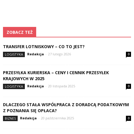
ZOBACZ TEŻ
TRANSFER LOTNISKOWY – CO TO JEST?
Redakcja
-
27 lutego 2026
LOGISTYKA
0
PRZESYŁKA KURIERSKA – CENY I CENNIK PRZESYŁEK
KRAJOWYCH W 2025
Redakcja
-
20 listopada 2025
LOGISTYKA
0
DLACZEGO STAŁA WSPÓŁPRACA Z DORADCĄ PODATKOWYM
Z POZNANIA SIĘ OPŁACA?
Redakcja
-
20 października 2025
BIZNES
0