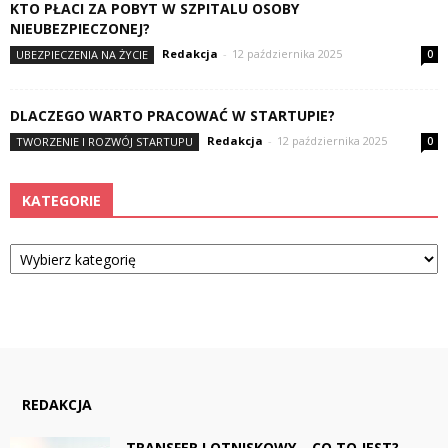
KTO PŁACI ZA POBYT W SZPITALU OSOBY
NIEUBEZPIECZONEJ?
Redakcja
-
12 października 2025
UBEZPIECZENIA NA ŻYCIE
0
DLACZEGO WARTO PRACOWAĆ W STARTUPIE?
Redakcja
-
12 października 2025
TWORZENIE I ROZWÓJ STARTUPU
0
KATEGORIE
Kategorie
REDAKCJA
TRANSFER LOTNISKOWY – CO TO JEST?