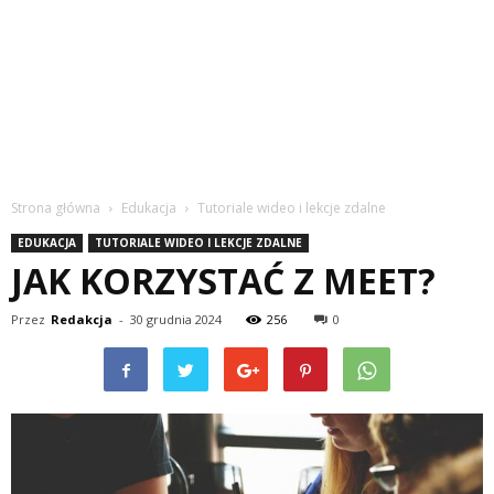
Strona główna
Edukacja
Tutoriale wideo i lekcje zdalne
EDUKACJA
TUTORIALE WIDEO I LEKCJE ZDALNE
JAK KORZYSTAĆ Z MEET?
Przez
Redakcja
-
30 grudnia 2024
256
0