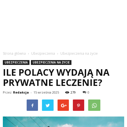
Strona główna
Ubezpieczenia
Ubezpieczenia na życie
UBEZPIECZENIA
UBEZPIECZENIA NA ŻYCIE
ILE POLACY WYDAJĄ NA
PRYWATNE LECZENIE?
Przez
Redakcja
-
15 września 2025
279
0