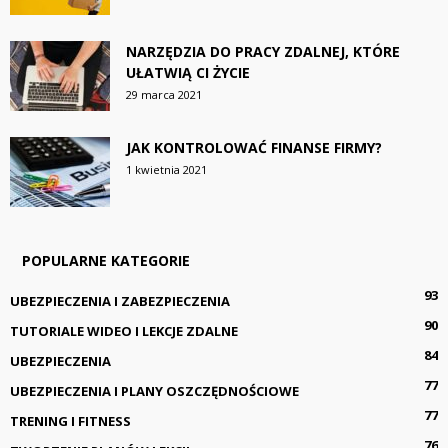
NARZĘDZIA DO PRACY ZDALNEJ, KTÓRE
UŁATWIĄ CI ŻYCIE
29 marca 2021
JAK KONTROLOWAĆ FINANSE FIRMY?
1 kwietnia 2021
POPULARNE KATEGORIE
93
UBEZPIECZENIA I ZABEZPIECZENIA
90
TUTORIALE WIDEO I LEKCJE ZDALNE
84
UBEZPIECZENIA
77
UBEZPIECZENIA I PLANY OSZCZĘDNOŚCIOWE
77
TRENING I FITNESS
76