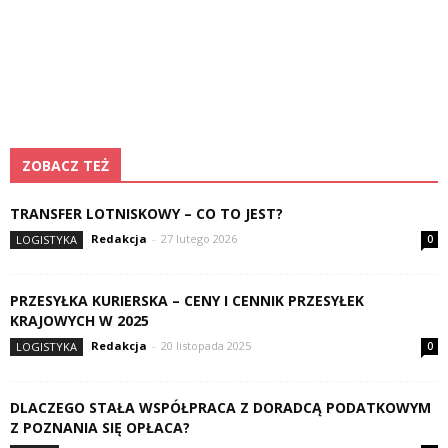
ZOBACZ TEŻ
TRANSFER LOTNISKOWY – CO TO JEST?
Redakcja
-
27 lutego 2026
LOGISTYKA
0
PRZESYŁKA KURIERSKA – CENY I CENNIK PRZESYŁEK
KRAJOWYCH W 2025
Redakcja
-
20 listopada 2025
LOGISTYKA
0
DLACZEGO STAŁA WSPÓŁPRACA Z DORADCĄ PODATKOWYM
Z POZNANIA SIĘ OPŁACA?