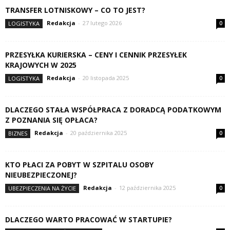
TRANSFER LOTNISKOWY – CO TO JEST?
Redakcja
-
27 lutego 2026
LOGISTYKA
0
PRZESYŁKA KURIERSKA – CENY I CENNIK PRZESYŁEK
KRAJOWYCH W 2025
Redakcja
-
20 listopada 2025
LOGISTYKA
0
DLACZEGO STAŁA WSPÓŁPRACA Z DORADCĄ PODATKOWYM
Z POZNANIA SIĘ OPŁACA?
Redakcja
-
20 października 2025
BIZNES
0
KTO PŁACI ZA POBYT W SZPITALU OSOBY
NIEUBEZPIECZONEJ?
Redakcja
-
12 października 2025
UBEZPIECZENIA NA ŻYCIE
0
DLACZEGO WARTO PRACOWAĆ W STARTUPIE?