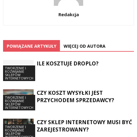
Redakcja
POWIĄZANE ARTYKUŁY
WIĘCEJ OD AUTORA
ILE KOSZTUJE DROPLO?
TWORZENIE I
ROZWIJANIE
SKLEPÓW
INTERNETOWYCH
CZY KOSZT WYSYŁKI JEST
TWORZENIE I
PRZYCHODEM SPRZEDAWCY?
ROZWIJANIE
SKLEPÓW
INTERNETOWYCH
CZY SKLEP INTERNETOWY MUSI BYĆ
TWORZENIE I
ZAREJESTROWANY?
ROZWIJANIE
SKLEPÓW
INTERNETOWYCH