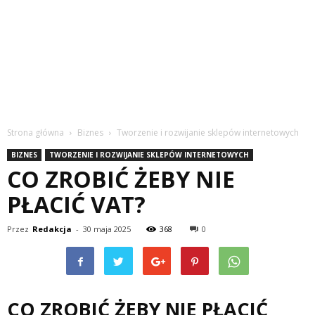
Strona główna
Biznes
Tworzenie i rozwijanie sklepów internetowych
BIZNES
TWORZENIE I ROZWIJANIE SKLEPÓW INTERNETOWYCH
CO ZROBIĆ ŻEBY NIE
PŁACIĆ VAT?
Przez
Redakcja
-
30 maja 2025
368
0
CO ZROBIĆ ŻEBY NIE PŁACIĆ