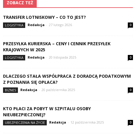
ZOBACZ TEŻ
TRANSFER LOTNISKOWY – CO TO JEST?
Redakcja
-
27 lutego 2026
LOGISTYKA
0
PRZESYŁKA KURIERSKA – CENY I CENNIK PRZESYŁEK
KRAJOWYCH W 2025
Redakcja
-
20 listopada 2025
LOGISTYKA
0
DLACZEGO STAŁA WSPÓŁPRACA Z DORADCĄ PODATKOWYM
Z POZNANIA SIĘ OPŁACA?
Redakcja
-
20 października 2025
BIZNES
0
KTO PŁACI ZA POBYT W SZPITALU OSOBY
NIEUBEZPIECZONEJ?
Redakcja
-
12 października 2025
UBEZPIECZENIA NA ŻYCIE
0