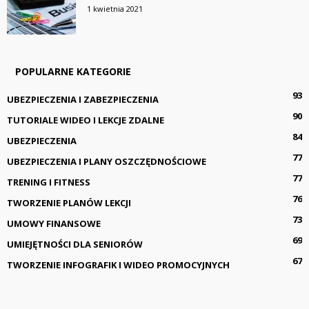
1 kwietnia 2021
POPULARNE KATEGORIE
93
UBEZPIECZENIA I ZABEZPIECZENIA
90
TUTORIALE WIDEO I LEKCJE ZDALNE
84
UBEZPIECZENIA
77
UBEZPIECZENIA I PLANY OSZCZĘDNOŚCIOWE
77
TRENING I FITNESS
76
TWORZENIE PLANÓW LEKCJI
73
UMOWY FINANSOWE
69
UMIEJĘTNOŚCI DLA SENIORÓW
67
TWORZENIE INFOGRAFIK I WIDEO PROMOCYJNYCH