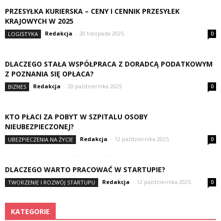
PRZESYŁKA KURIERSKA – CENY I CENNIK PRZESYŁEK
KRAJOWYCH W 2025
Redakcja
-
20 listopada 2025
LOGISTYKA
0
DLACZEGO STAŁA WSPÓŁPRACA Z DORADCĄ PODATKOWYM
Z POZNANIA SIĘ OPŁACA?
Redakcja
-
20 października 2025
BIZNES
0
KTO PŁACI ZA POBYT W SZPITALU OSOBY
NIEUBEZPIECZONEJ?
Redakcja
-
12 października 2025
UBEZPIECZENIA NA ŻYCIE
0
DLACZEGO WARTO PRACOWAĆ W STARTUPIE?
Redakcja
-
12 października 2025
TWORZENIE I ROZWÓJ STARTUPU
0
KATEGORIE